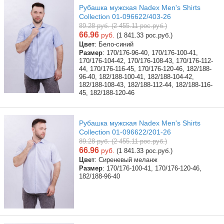
Рубашка мужская Nadex Men's Shirts
Collection 01-096622/403-26
89.28 руб. (2 455.11 рос.руб.)
66.96
руб.
(1 841.33 рос.руб.)
Цвет
: Бело-синий
Размер
: 170/176-96-40, 170/176-100-41,
170/176-104-42, 170/176-108-43, 170/176-112-
44, 170/176-116-45, 170/176-120-46, 182/188-
96-40, 182/188-100-41, 182/188-104-42,
182/188-108-43, 182/188-112-44, 182/188-116-
45, 182/188-120-46
Рубашка мужская Nadex Men's Shirts
Collection 01-096622/201-26
89.28 руб. (2 455.11 рос.руб.)
66.96
руб.
(1 841.33 рос.руб.)
Цвет
: Сиреневый меланж
Размер
: 170/176-100-41, 170/176-120-46,
182/188-96-40