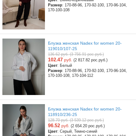
Размер
: 170-88-96, 170-92-100, 170-96-104,
170-100-108
Блузка женская Nadex for women 20-
119010/107-25
136.62 руб. (3 756.91 рос.руб.)
102.47
руб.
(2 817.82 рос.руб.)
Цвет
: Белый
Размер
: 170-88-96, 170-92-100, 170-96-104,
170-100-108, 170-104-112
Блузка женская Nadex for women 20-
118910/236-25
128.70 руб. (3 539.12 рос.руб.)
96.52
руб.
(2 654.20 рос.руб.)
Цвет
: Серый, Темно-синий