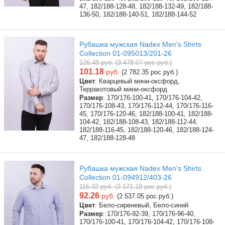
47, 182/188-128-48, 182/188-132-49, 182/188-
136-50, 182/188-140-51, 182/188-144-52
Рубашка мужская Nadex Men's Shirts
Collection 01-095013/201-26
126.48 руб. (3 478.07 рос.руб.)
101.18
руб.
(2 782.35 рос.руб.)
Цвет
: Кварцевый мини-оксфорд,
Терракотовый мини-оксфорд
Размер
: 170/176-100-41, 170/176-104-42,
170/176-108-43, 170/176-112-44, 170/176-116-
45, 170/176-120-46, 182/188-100-41, 182/188-
104-42, 182/188-108-43, 182/188-112-44,
182/188-116-45, 182/188-120-46, 182/188-124-
47, 182/188-128-48
Рубашка мужская Nadex Men's Shirts
Collection 01-094912/403-26
115.32 руб. (3 171.18 рос.руб.)
92.26
руб.
(2 537.05 рос.руб.)
Цвет
: Бело-сиреневый, Бело-синий
Размер
: 170/176-92-39, 170/176-96-40,
170/176-100-41, 170/176-104-42, 170/176-108-