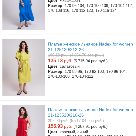
Цвет
: Аквамарин
Размер
: 170-96-104, 170-100-108, 170-104-112,
170-108-116, 170-112-120, 170-116-124
Платье женское льняное Nadex for women
21-125120/212-26
180.18 руб. (4 954.76 рос.руб.)
135.13
руб.
(3 715.94 рос.руб.)
Цвет
: салатовый
Размер
: 170-88-96, 170-92-100, 170-96-104,
170-100-108, 170-104-112
Платье женское льняное Nadex for women
21-123520/210-26
207.90 руб. (5 717.04 рос.руб.)
155.93
руб.
(4 287.91 рос.руб.)
Цвет
: красный, синий