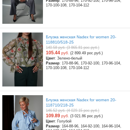
Размер
: 170-88-96, 170-92-100, 170-96-104,
170-100-108, 170-104-112
Блузка женская Nadex for women 20-
118810/518-25
140.58 руб. (3 865.81 рос.руб.)
105.44
руб.
(2 899.49 рос.руб.)
Цвет
: Зелено-белый
Размер
: 170-88-96, 170-92-100, 170-96-104,
170-100-108, 170-104-112
Блузка женская Nadex for women 20-
118710/218-25
146.52 руб. (4 029.15 рос.руб.)
109.89
руб.
(3 021.86 рос.руб.)
Цвет
: Голубой
Размер
: 164-88-96, 164-92-100, 164-96-104,