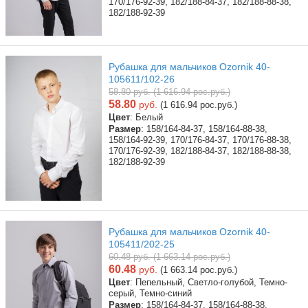
170/176-92-39, 182/188-84-37, 182/188-88-38,
182/188-92-39
Рубашка для мальчиков Ozornik 40-
105611/102-26
58.80 руб. (1 616.94 рос.руб.)
58.80
руб.
(1 616.94 рос.руб.)
Цвет
: Белый
Размер
: 158/164-84-37, 158/164-88-38,
158/164-92-39, 170/176-84-37, 170/176-88-38,
170/176-92-39, 182/188-84-37, 182/188-88-38,
182/188-92-39
Рубашка для мальчиков Ozornik 40-
105411/202-25
60.48 руб. (1 663.14 рос.руб.)
60.48
руб.
(1 663.14 рос.руб.)
Цвет
: Пепельный, Светло-голубой, Темно-
серый, Темно-синий
Размер
: 158/164-84-37, 158/164-88-38,