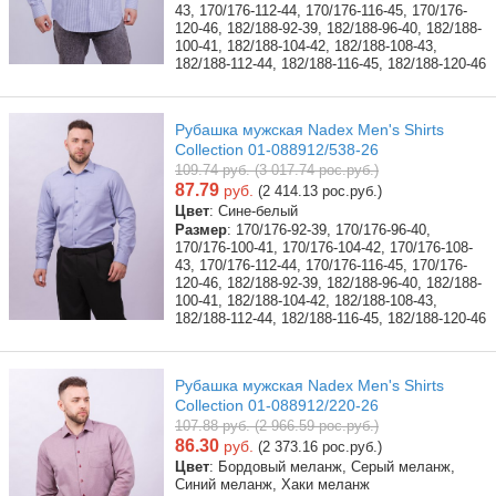
43, 170/176-112-44, 170/176-116-45, 170/176-
120-46, 182/188-92-39, 182/188-96-40, 182/188-
100-41, 182/188-104-42, 182/188-108-43,
182/188-112-44, 182/188-116-45, 182/188-120-46
Рубашка мужская Nadex Men's Shirts
Collection 01-088912/538-26
109.74 руб. (3 017.74 рос.руб.)
87.79
руб.
(2 414.13 рос.руб.)
Цвет
: Сине-белый
Размер
: 170/176-92-39, 170/176-96-40,
170/176-100-41, 170/176-104-42, 170/176-108-
43, 170/176-112-44, 170/176-116-45, 170/176-
120-46, 182/188-92-39, 182/188-96-40, 182/188-
100-41, 182/188-104-42, 182/188-108-43,
182/188-112-44, 182/188-116-45, 182/188-120-46
Рубашка мужская Nadex Men's Shirts
Collection 01-088912/220-26
107.88 руб. (2 966.59 рос.руб.)
86.30
руб.
(2 373.16 рос.руб.)
Цвет
: Бордовый меланж, Серый меланж,
Синий меланж, Хаки меланж