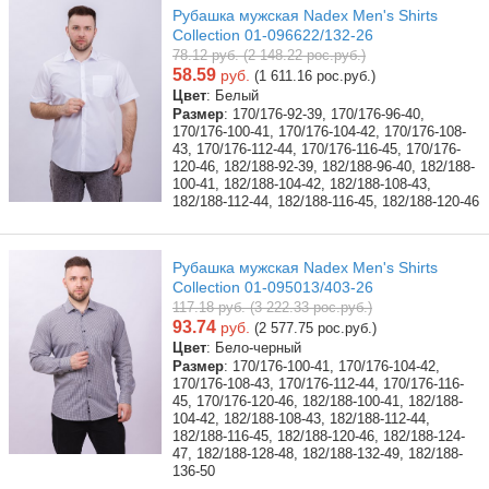
Рубашка мужская Nadex Men's Shirts
Collection 01-096622/132-26
78.12 руб. (2 148.22 рос.руб.)
58.59
руб.
(1 611.16 рос.руб.)
Цвет
: Белый
Размер
: 170/176-92-39, 170/176-96-40,
170/176-100-41, 170/176-104-42, 170/176-108-
43, 170/176-112-44, 170/176-116-45, 170/176-
120-46, 182/188-92-39, 182/188-96-40, 182/188-
100-41, 182/188-104-42, 182/188-108-43,
182/188-112-44, 182/188-116-45, 182/188-120-46
Рубашка мужская Nadex Men's Shirts
Collection 01-095013/403-26
117.18 руб. (3 222.33 рос.руб.)
93.74
руб.
(2 577.75 рос.руб.)
Цвет
: Бело-черный
Размер
: 170/176-100-41, 170/176-104-42,
170/176-108-43, 170/176-112-44, 170/176-116-
45, 170/176-120-46, 182/188-100-41, 182/188-
104-42, 182/188-108-43, 182/188-112-44,
182/188-116-45, 182/188-120-46, 182/188-124-
47, 182/188-128-48, 182/188-132-49, 182/188-
136-50