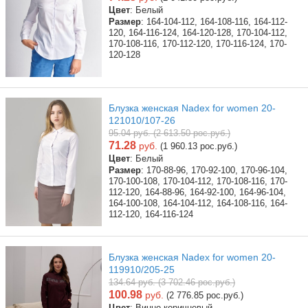
Цвет
: Белый
Размер
: 164-104-112, 164-108-116, 164-112-
120, 164-116-124, 164-120-128, 170-104-112,
170-108-116, 170-112-120, 170-116-124, 170-
120-128
Блузка женская Nadex for women 20-
121010/107-26
95.04 руб. (2 613.50 рос.руб.)
71.28
руб.
(1 960.13 рос.руб.)
Цвет
: Белый
Размер
: 170-88-96, 170-92-100, 170-96-104,
170-100-108, 170-104-112, 170-108-116, 170-
112-120, 164-88-96, 164-92-100, 164-96-104,
164-100-108, 164-104-112, 164-108-116, 164-
112-120, 164-116-124
Блузка женская Nadex for women 20-
119910/205-25
134.64 руб. (3 702.46 рос.руб.)
100.98
руб.
(2 776.85 рос.руб.)
Цвет
: Винно-коричневый