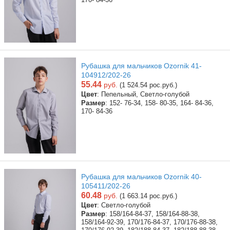
Рубашка для мальчиков Ozornik 41-
104912/202-26
55.44
руб.
(1 524.54 рос.руб.)
Цвет
: Пепельный, Светло-голубой
Размер
: 152- 76-34, 158- 80-35, 164- 84-36,
170- 84-36
Рубашка для мальчиков Ozornik 40-
105411/202-26
60.48
руб.
(1 663.14 рос.руб.)
Цвет
: Светло-голубой
Размер
: 158/164-84-37, 158/164-88-38,
158/164-92-39, 170/176-84-37, 170/176-88-38,