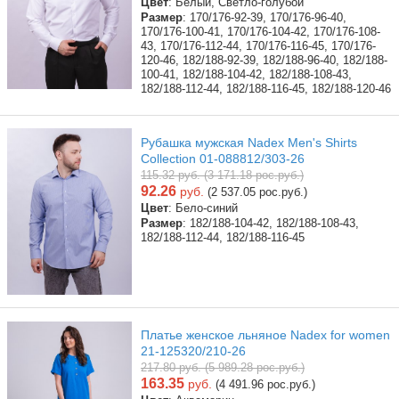
Цвет
: Белый, Светло-голубой
Размер
: 170/176-92-39, 170/176-96-40,
170/176-100-41, 170/176-104-42, 170/176-108-
43, 170/176-112-44, 170/176-116-45, 170/176-
120-46, 182/188-92-39, 182/188-96-40, 182/188-
100-41, 182/188-104-42, 182/188-108-43,
182/188-112-44, 182/188-116-45, 182/188-120-46
Рубашка мужская Nadex Men's Shirts
Collection 01-088812/303-26
115.32 руб. (3 171.18 рос.руб.)
92.26
руб.
(2 537.05 рос.руб.)
Цвет
: Бело-синий
Размер
: 182/188-104-42, 182/188-108-43,
182/188-112-44, 182/188-116-45
Платье женское льняное Nadex for women
21-125320/210-26
217.80 руб. (5 989.28 рос.руб.)
163.35
руб.
(4 491.96 рос.руб.)