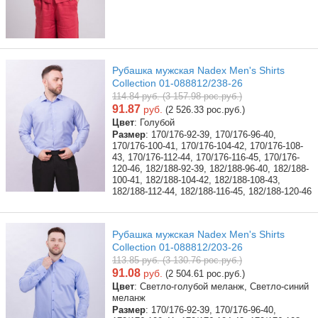
Рубашка мужская Nadex Men's Shirts
Collection 01-088812/238-26
114.84 руб. (3 157.98 рос.руб.)
91.87
руб.
(2 526.33 рос.руб.)
Цвет
: Голубой
Размер
: 170/176-92-39, 170/176-96-40,
170/176-100-41, 170/176-104-42, 170/176-108-
43, 170/176-112-44, 170/176-116-45, 170/176-
120-46, 182/188-92-39, 182/188-96-40, 182/188-
100-41, 182/188-104-42, 182/188-108-43,
182/188-112-44, 182/188-116-45, 182/188-120-46
Рубашка мужская Nadex Men's Shirts
Collection 01-088812/203-26
113.85 руб. (3 130.76 рос.руб.)
91.08
руб.
(2 504.61 рос.руб.)
Цвет
: Светло-голубой меланж, Светло-синий
меланж
Размер
: 170/176-92-39, 170/176-96-40,