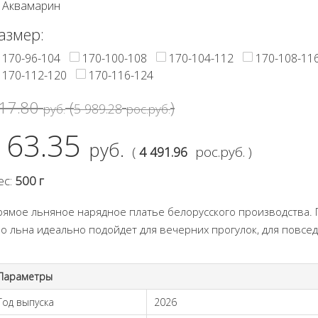
Аквамарин
азмер:
170-96-104
170-100-108
170-104-112
170-108-11
170-112-120
170-116-124
17.80
(
)
5 989.28
руб.
рос.руб.
163.35
руб.
(
рос.руб. )
4 491.96
ес:
500 г
рямое льняное нарядное платье белорусского производства. 
зо льна идеально подойдет для вечерних прогулок, для повсе
Параметры
Год выпуска
2026