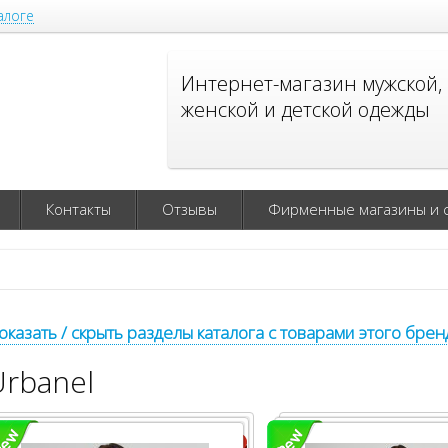
алоге
Интернет-магазин мужской,
женской и детской одежды
Контакты
Отзывы
Фирменные магазины и 
оказать / скрыть разделы каталога с товарами этого брен
Urbanel