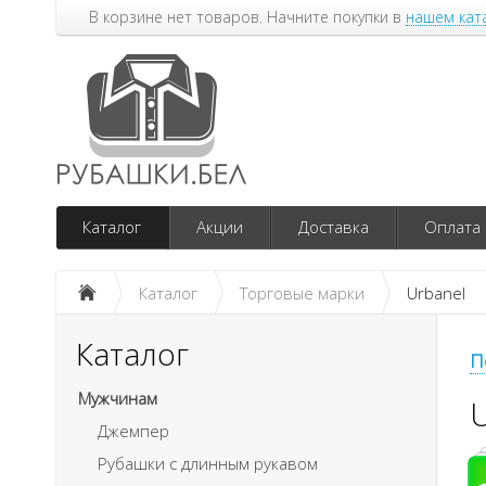
В корзине нет товаров. Начните покупки в
нашем кат
Каталог
Акции
Доставка
Оплата
Каталог
Торговые марки
Urbanel
Каталог
П
Мужчинам
Джемпер
Рубашки с длинным рукавом