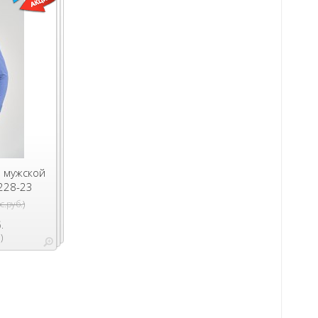
 мужской
228-23
)
с.руб.
.
)