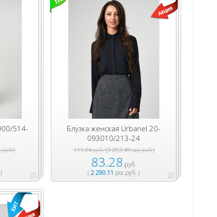
900/514-
Блузка женская Urbanel 20-
093010/213-24
)
111.04
(3 053.49
)
с.руб.
руб.
рос.руб.
83.28
руб.
)
(
2 290.11
рос.руб. )