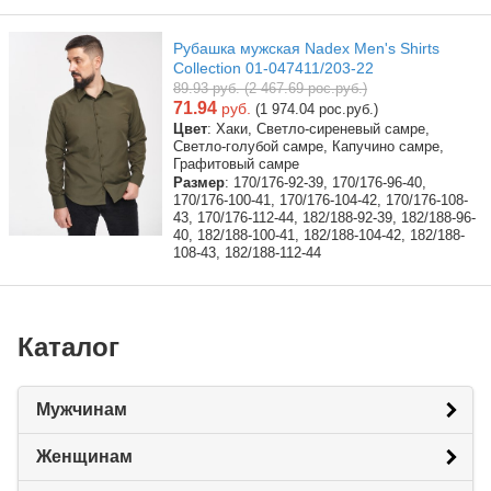
Рубашка мужская Nadex Men's Shirts
Collection 01-047411/203-22
89.93 руб. (2 467.69 рос.руб.)
71.94
руб.
(1 974.04 рос.руб.)
Цвет
: Хаки, Светло-сиреневый самре,
Светло-голубой самре, Капучино самре,
Графитовый самре
Размер
: 170/176-92-39, 170/176-96-40,
170/176-100-41, 170/176-104-42, 170/176-108-
43, 170/176-112-44, 182/188-92-39, 182/188-96-
40, 182/188-100-41, 182/188-104-42, 182/188-
108-43, 182/188-112-44
Каталог
Мужчинам
Женщинам