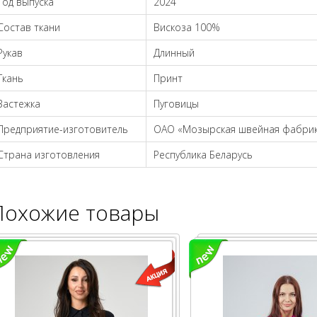
Год выпуска
2024
Состав ткани
Вискоза 100%
Рукав
Длинный
Ткань
Принт
Застежка
Пуговицы
Предприятие-изготовитель
ОАО «Мозырская швейная фабрик
Страна изготовления
Республика Беларусь
Похожие товары