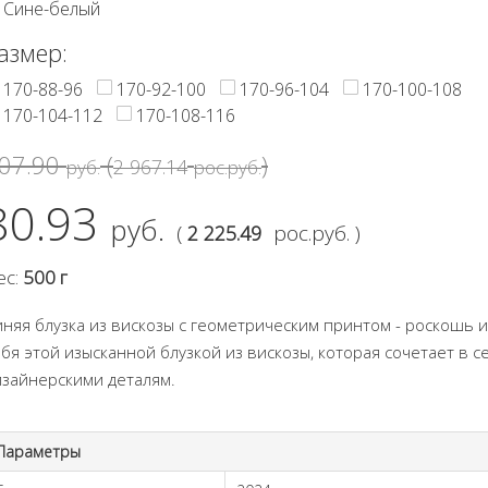
Сине-белый
азмер:
170-88-96
170-92-100
170-96-104
170-100-108
170-104-112
170-108-116
07.90
(
)
2 967.14
руб.
рос.руб.
80.93
руб.
(
рос.руб. )
2 225.49
ес:
500 г
иняя блузка из вискозы с геометрическим принтом - роскошь 
ебя этой изысканной блузкой из вискозы, которая сочетает в 
изайнерскими деталям.
Параметры