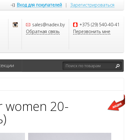
Вход для покупателей
|
Зарегистрироваться
sales@nadex.by
+375 (29) 540-40-41
Обратная связь
Перезвонить мне
секции
r women 20-
ь)