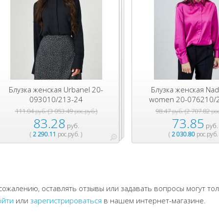
Блузка женская Urbanel 20-
Блузка женская Nad
093010/213-24
women 20-076210/
111.04
(3 053.49
)
98.47
(2 707.82
руб.
рос.руб.
руб.
ро
83.28
73.85
руб.
руб.
(
2 290.11
рос.руб. )
(
2 030.80
рос.руб. 
 сожалению, оставлять отзывы или задавать вопросы могут т
ойти
или
зарегистрироваться
в нашем интернет-магазине.