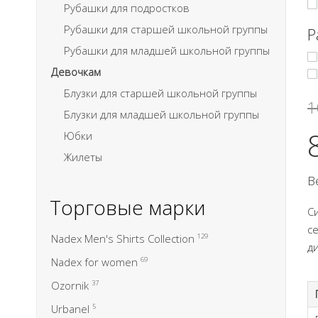
Рубашки для подростков
Рубашки для старшей школьной группы
Р
Рубашки для младшей школьной группы
Девочкам
Блузки для старшей школьной группы
1
Блузки для младшей школьной группы
Юбки
Жилеты
В
Торговые марки
С
с
Nadex Men's Shirts Collection
129
д
Nadex for women
69
Ozornik
37
Urbanel
5