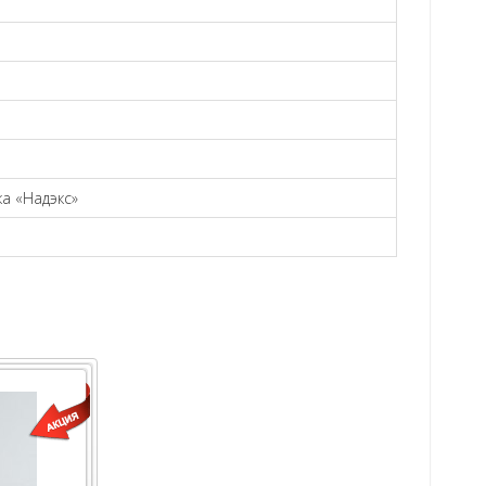
а «Надэкс»