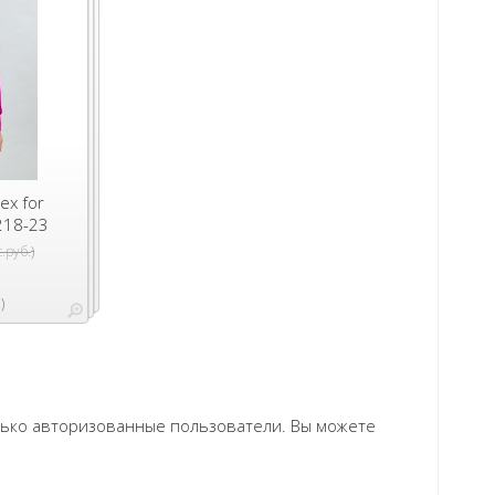
ex for
218-23
)
с.руб.
)
олько авторизованные пользователи. Вы можете